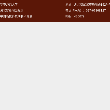
华中师范大学
地址：湖北省武汉市珞喻路152
湖北省新闻出版局
电话（传真）：027-67868127
中国高校科技期刊研究会
邮编：430079
自然科学版
2016,50(1):111-112