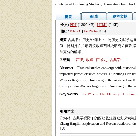
(Institute of Dunhuang Studies， Innovation Team fo
图/表
参考文献
摘要
全文:
PDF
(1390 KB)
HTML
(1 KB)
输出:
BibTeX
|
EndNote
(RIS)
摘要
古典学在历史学领域中，与历史文献学趋
值，特别是在推动西汉敦煌西域史研究方面发挥
加充分的解读。
关键词
：
西汉
,
敦煌
,
西域史
,
古典学
Abstract
：Classical studies converge with historical
important part of classical studies. Dunhuang Han bam
Western Regions in Dunhuang in the Western Han Dyn
history of the Western Regions in Dunhuang in the W
Key words
：
the Western Han Dynasty
Dunhua
引用本文:
郑炳林. 古典学视野下的西汉敦煌西域史探索与重构[J].
Zheng Binglin. Exploration and Reconstruction of th
1-6.