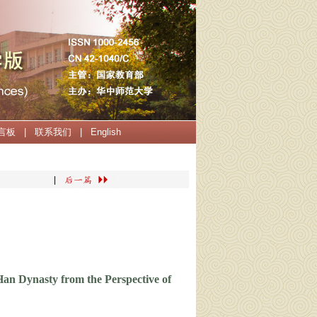
言板
|
联系我们
|
English
|
Han Dynasty from the Perspective of