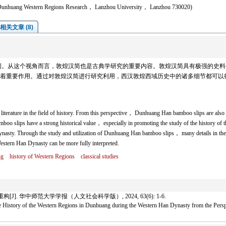
r Dunhuang Western Regions Research， Lanzhou University， Lanzhou 730020)
相关文章 (8)
同。从这个视角而言，敦煌汉简也是古典学研究的重要内容。敦煌汉简具有极强的史料
着重要作用。通过对敦煌汉简进行研究利用，西汉敦煌西域历史中的诸多细节都可以
 literature in the field of history. From this perspective， Dunhuang Han bamboo slips are also
boo slips have a strong historical value， especially in promoting the study of the history of t
asty. Through the study and utilization of Dunhuang Han bamboo slips， many details in the
estern Han Dynasty can be more fully interpreted.
ng
history of Western Regions
classical studies
 华中师范大学学报（人文社会科学版）, 2024, 63(6): 1-6.
e History of the Western Regions in Dunhuang during the Western Han Dynasty from the Perspec