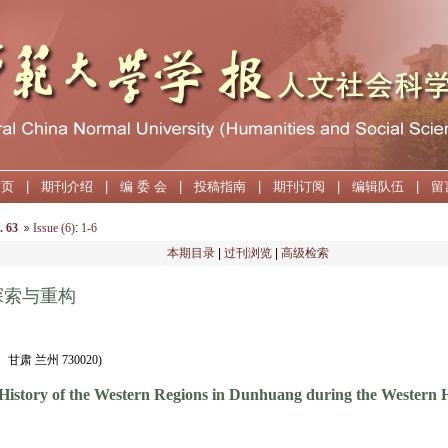
首页
|
期刊介绍
|
编 委 会
|
投稿指南
|
期刊订阅
|
编辑队伍
|
留
. 63
Issue (6)
:
1-6
本期目录
|
过刊浏览
|
高级检索
探索与重构
 兰州 730020)
 History of the Western Regions in Dunhuang during the Western 