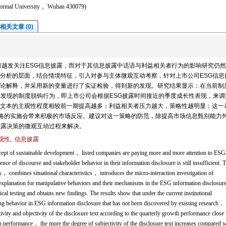
Normal University， Wuhan 430079)
相关文章 (0)
越发关注ESG信息披露，而对于其信息披露中话语与利益相关者行为的影响研究仍然
分析的层面，结合情境特征，引入对参与主体微观互动考察，针对上市公司ESG信息
论解释，并采用新的变量进行了实证检验，得到新的发现。研究结果显示：在当前制
未发现的制度脱钩行为，即上市公司会根据ESG披露时间接近的季度成长性表现，来调
文本的主观性程度相较前一期提高越多；利益相关者压力越大，策略性越明显；这一
策略的实施会带来积极的市场反应。建议对这一策略的防范，除提高市场信息甄别能力
披露决策的微观互动过程来解决。
观性
,
信息披露
cept of sustainable development， listed companies are paying more and more attention to ESG
nce of discourse and stakeholder behavior in their information disclosure is still insufficient. T
is， combines situational characteristics， introduces the micro-interaction investigation of
 explanation for manipulative behaviors and their mechanisms in the ESG information disclosure
ical testing and obtains new findings. The results show that under the current institutional
g behavior in ESG information disclosure that has not been discovered by existing research， 
ivity and objectivity of the disclosure text according to the quarterly growth performance close 
performance， the more the degree of subjectivity of the disclosure text increases compared w