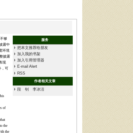
不够
服务
披露中
把本文推荐给朋友
度环境
加入我的书架
整披露
加入引用管理器
表现
E-mail Alert
外，可
RSS
作者相关文章
段 钊 李冰洁
his
s of
that
to the
ith the