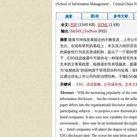
(School of Information Management， Central China 
图/表
参考文献
摘要
全文:
PDF
(1540 KB)
HTML
(1 KB)
输出:
BibTeX
|
EndNote
(RIS)
摘要
随着可持续发展观念的不断普及，上市公司
充分。在现有研究的基础上，本文深入组织话语
的操纵性行为及其形成机制，提出了一个新的理
下，ESG信息披露中可能存在一种现有研究尚
文本的主客观程度，临期成长性表现越差，披露
为“临期效应”的脱钩源于管理层自利与短视；
以通过优化上市公司内部治理结构，干预ESG
关键词
：
ESG
,
话语策略
,
公司成长性
,
文本主
Abstract
：With the increasing popularity of the con
information disclosure， but the research on the influe
paper delves into the organizational discourse analys
participating subjects， to propose a new theoretical
listed companies. It also uses new variables for empir
environment， there may be an institutional decouplin
is， listed companies will adjust the degree of subject
ESG disclosure time. The worse the near-term growth 