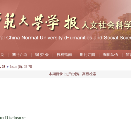
首页
|
期刊介绍
|
编 委 会
|
投稿指南
|
期刊订阅
|
编辑队伍
|
留
. 63
Issue (6)
:
62-78
本期目录
|
过刊浏览
|
高级检索
on Disclosure