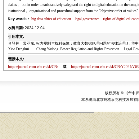
claims， but in order to substantively safeguard the right to digital education in the comp
institutional， organizational and procedural support from the “objective order of values”.
Key words
：
big data ethics of education
legal governance
rights of digital educatio
收稿日期:
2024-12-04
引用本文:
肖登辉 常亚东. 权力规制与权利保障：教育大数据伦理问题的法律治理[J]. 华中师范大学学报
Xiao Denghui Chang Yadong. Power Regulation and Rights Protection： Legal Governanc
链接本文:
https://journal.ccnu.edu.cn/sk/CN/
或
https://journal.ccnu.edu.cn/sk/CN/Y2024/V63
版权所有 © 《华
本系统由
北京玛格泰克科技发展有