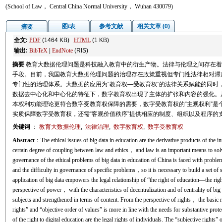
(School of Law， Central China Normal University， Wuhan 430079)
图/表
参考文献
相关文章 (0)
摘要
全文:
PDF
(1464 KB)
HTML
(1 KB)
输出:
BibTeX
|
EndNote
(RIS)
摘要
教育大数据伦理问题是科技融入教育中的衍生产物。法律与伦理之间存在着
手段。目前，我国教育大数据伦理问题的治理存在政策重视但专门性法律相对滞
专门性的治理体系。大数据的应用为“教育权—受教育权”的法律关系赋能的同时
数据去中心化和中心化的特征下，数字教育权出现了主体的扩张和内容的强化。从
本权利功能理论更符合数字受教育权保障的需要，数字受教育权的“主观权利”是
实质保障数字受教育权，还需“客观价值秩序”提供相应的制度、组织以及程序的
关键词
：
教育大数据伦理
,
法律治理
,
数字教育权
,
数字受教育权
Abstract
：The ethical issues of big data in education are the derivative products of the in
certain degree of coupling between law and ethics， and law is an important means to solv
governance of the ethical problems of big data in education of China is faced with proble
and the difficulty in governance of specific problems，so it is necessary to build a set of
application of big data empowers the legal relationship of “the right of education—the righ
perspective of power， with the characteristics of decentralization and of centrality of big
subjects and strengthened in terms of content. From the perspective of rights， the basic 
rights” and “objective order of values” is more in line with the needs for substantive prote
of the right to digital education are the legal rights of individuals. The “subjective rights” o